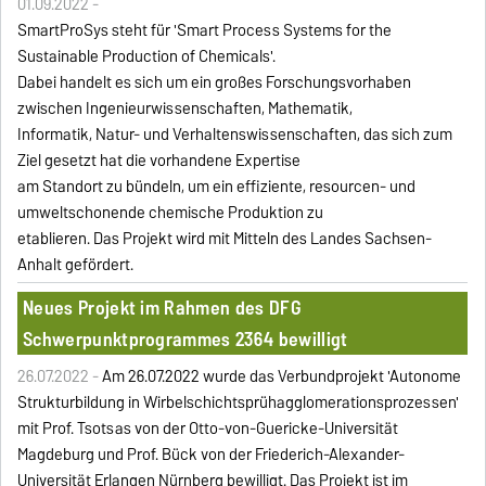
01.09.2022 -
SmartProSys steht für 'Smart Process Systems for the
Sustainable Production of Chemicals'.
Dabei handelt es sich um ein großes Forschungsvorhaben
zwischen
Ingenieurwissenschaften
, Mathematik,
Informatik, Natur- und Verhaltenswissenschaften, das sich zum
Ziel gesetzt hat die vorhandene Expertise
am Standort zu bündeln, um ein effiziente, resourcen- und
umweltschonende chemische Produktion zu
etablieren. Das Projekt wird mit Mitteln des Landes Sachsen-
Anhalt gefördert.
Neues Projekt im Rahmen des DFG
Schwerpunktprogrammes 2364 bewilligt
26.07.2022 -
Am 26.07.2022 wurde das Verbundprojekt 'Autonome
Strukturbildung in Wirbelschichtsprühagglomerationsprozessen'
mit Prof. Tsotsas von der Otto-von-Guericke-Universität
Magdeburg und Prof. Bück von der Friederich-Alexander-
Universität Erlangen Nürnberg bewilligt. Das Projekt ist im