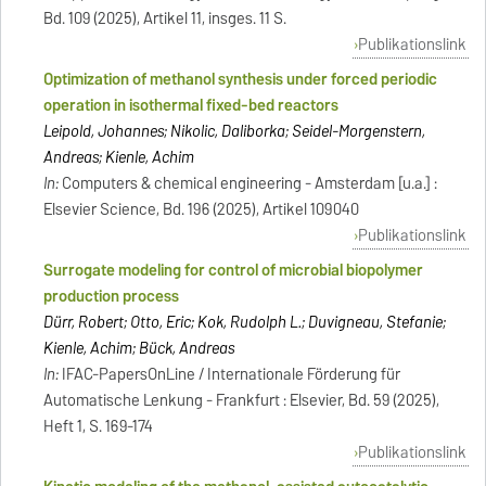
Bd. 109 (2025), Artikel 11, insges. 11 S.
Publikationslink
Optimization of methanol synthesis under forced periodic
operation in isothermal fixed-bed reactors
Leipold, Johannes; Nikolic, Daliborka; Seidel-Morgenstern,
Andreas; Kienle, Achim
In:
Computers & chemical engineering - Amsterdam [u.a.] :
Elsevier Science, Bd. 196 (2025), Artikel 109040
Publikationslink
Surrogate modeling for control of microbial biopolymer
production process
Dürr, Robert; Otto, Eric; Kok, Rudolph L.; Duvigneau, Stefanie;
Kienle, Achim; Bück, Andreas
In:
IFAC-PapersOnLine / Internationale Förderung für
Automatische Lenkung - Frankfurt : Elsevier, Bd. 59 (2025),
Heft 1, S. 169-174
Publikationslink