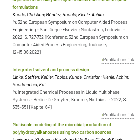
formulations
Kunde, Christian; Méndez, Ronald; Kienle, Achim
In:
32nd European Symposium on Computer Aided Process
Engineering - San Diego : Elsevier ; Montastruc, Ludovic . -
2022, S. 727-732 [Konferenz: 32nd European Symposium on
Computer Aided Process Engineering, Toulouse,
12.-15.06.2022]
Publikationslink
Integrated solvent and process design
Linke, Steffen; Keßler, Tobias; Kunde, Christian; Kienle, Achim;
Sundmacher, Kai
In:
Integrated Chemical Processes in Liquid Multiphase
Systems - Berlin : De Gruyter ; Kraume, Matthias . - 2022, S.
535-551 [Kapitel 6.4]
Publikationslink
Multiscale modeling of the microbial production of
polyhydroxyalkanoates using two carbon sources
Duvigneau, Stefanie; Dürr, Robert; Wulkow, Michael; Kienle,