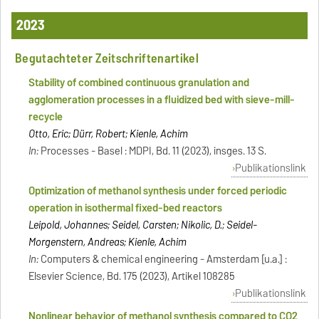
2023
Begutachteter Zeitschriftenartikel
Stability of combined continuous granulation and
agglomeration processes in a fluidized bed with sieve-mill-
recycle
Otto, Eric; Dürr, Robert; Kienle, Achim
In:
Processes - Basel : MDPI, Bd. 11 (2023), insges. 13 S.
Publikationslink
Optimization of methanol synthesis under forced periodic
operation in isothermal fixed-bed reactors
Leipold, Johannes; Seidel, Carsten; Nikolic, D.; Seidel-
Morgenstern, Andreas; Kienle, Achim
In:
Computers & chemical engineering - Amsterdam [u.a.] :
Elsevier Science, Bd. 175 (2023), Artikel 108285
Publikationslink
Nonlinear behavior of methanol synthesis compared to CO2