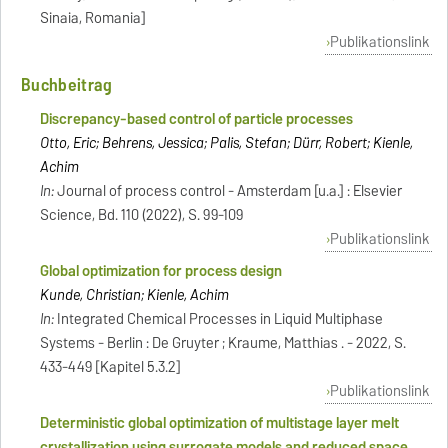
Sinaia, Romania]
Publikationslink
Buchbeitrag
Discrepancy-based control of particle processes
Otto, Eric; Behrens, Jessica; Palis, Stefan; Dürr, Robert; Kienle,
Achim
In:
Journal of process control - Amsterdam [u.a.] : Elsevier
Science, Bd. 110 (2022), S. 99-109
Publikationslink
Global optimization for process design
Kunde, Christian; Kienle, Achim
In:
Integrated Chemical Processes in Liquid Multiphase
Systems - Berlin : De Gruyter ; Kraume, Matthias . - 2022, S.
433-449 [Kapitel 5.3.2]
Publikationslink
Deterministic global optimization of multistage layer melt
crystallization using surrogate models and reduced space