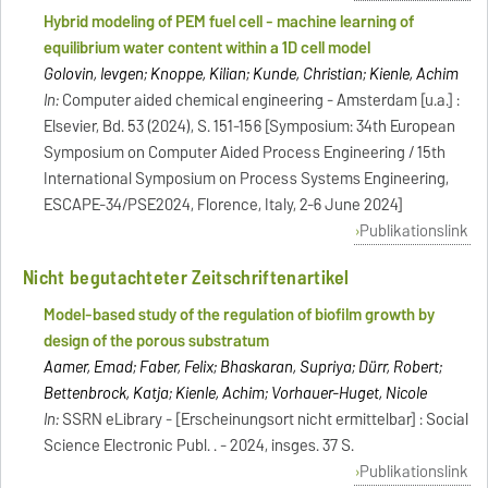
Hybrid modeling of PEM fuel cell - machine learning of
equilibrium water content within a 1D cell model
Golovin, Ievgen; Knoppe, Kilian; Kunde, Christian; Kienle, Achim
In:
Computer aided chemical engineering - Amsterdam [u.a.] :
Elsevier, Bd. 53 (2024), S. 151-156 [Symposium: 34th European
Symposium on Computer Aided Process Engineering / 15th
International Symposium on Process Systems Engineering,
ESCAPE-34/PSE2024, Florence, Italy, 2-6 June 2024]
Publikationslink
Nicht begutachteter Zeitschriftenartikel
Model-based study of the regulation of biofilm growth by
design of the porous substratum
Aamer, Emad; Faber, Felix; Bhaskaran, Supriya; Dürr, Robert;
Bettenbrock, Katja; Kienle, Achim; Vorhauer-Huget, Nicole
In:
SSRN eLibrary - [Erscheinungsort nicht ermittelbar] : Social
Science Electronic Publ. . - 2024, insges. 37 S.
Publikationslink