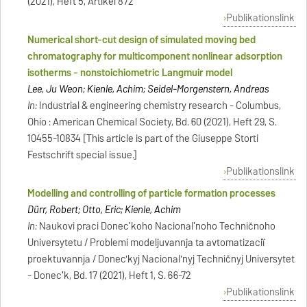
(2021), Heft 5, Artikel 872
Publikationslink
Numerical short-cut design of simulated moving bed
chromatography for multicomponent nonlinear adsorption
isotherms - nonstoichiometric Langmuir model
Lee, Ju Weon; Kienle, Achim; Seidel-Morgenstern, Andreas
In:
Industrial & engineering chemistry research - Columbus,
Ohio : American Chemical Society, Bd. 60 (2021), Heft 29, S.
10455-10834 [This article is part of the Giuseppe Storti
Festschrift special issue.]
Publikationslink
Modelling and controlling of particle formation processes
Dürr, Robert; Otto, Eric; Kienle, Achim
In:
Naukovi praci Donecʹkoho Nacionalʹnoho Techničnoho
Universytetu / Problemi modeljuvannja ta avtomatizaciï
proektuvannja / Donec'kyj Nacional'nyj Techničnyj Universytet
- Donecʹk, Bd. 17 (2021), Heft 1, S. 66-72
Publikationslink