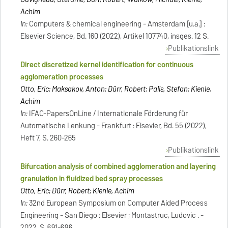
Achim
In:
Computers & chemical engineering - Amsterdam [u.a.] :
Elsevier Science, Bd. 160 (2022), Artikel 107740, insges. 12 S.
Publikationslink
Direct discretized kernel identification for continuous
agglomeration processes
Otto, Eric; Maksakov, Anton; Dürr, Robert; Palis, Stefan; Kienle,
Achim
In:
IFAC-PapersOnLine / Internationale Förderung für
Automatische Lenkung - Frankfurt : Elsevier, Bd. 55 (2022),
Heft 7, S. 260-265
Publikationslink
Bifurcation analysis of combined agglomeration and layering
granulation in fluidized bed spray processes
Otto, Eric; Dürr, Robert; Kienle, Achim
In:
32nd European Symposium on Computer Aided Process
Engineering - San Diego : Elsevier ; Montastruc, Ludovic . -
2022, S. 691-696