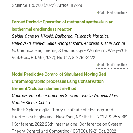
Science, Bd. 260 (2022), Artikel 117929
Publikationslink
Forced Periodic Operation of methanol synthesis in an
isothermal gradientless reactor
Seidel, Carsten; Nikolić, Daliborka; Felischak, Matthias;
Petkovska, Menka; Seidel-Morgenstern, Andreas; Kienle, Achim
In:
Chemical engineering & technology - Weinheim : Wiley-VCH
Verl.-Ges., Bd. 45 (2022), Heft 12, S. 2261-2272
Publikationslink
Model Predictive Control of Simulated Moving Bed
Chromatographic processes using Conservation
Element/Solution Element method
Chernev, Valentin Plamenov; Santos, Lino O.; Wouver, Alain
Vande; Kienle, Achim
In:
IEEE Xplore digital library / Institute of Electrical and
Electronics Engineers - New York, NY : IEEE . - 2022, S. 355-361
[Konferenz: 2022 26th International Conference on System
Theory, Control and Computing (ICSTCC), 19-21 Oct. 2022;