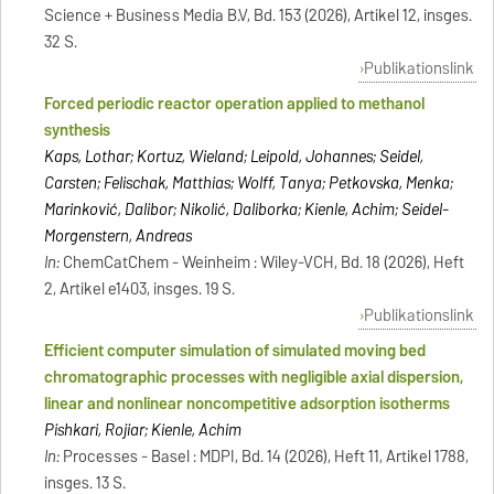
Science + Business Media B.V, Bd. 153 (2026), Artikel 12, insges.
32 S.
Publikationslink
Forced periodic reactor operation applied to methanol
synthesis
Kaps, Lothar; Kortuz, Wieland; Leipold, Johannes; Seidel,
Carsten; Felischak, Matthias; Wolff, Tanya; Petkovska, Menka;
Marinković, Dalibor; Nikolić, Daliborka; Kienle, Achim; Seidel-
Morgenstern, Andreas
In:
ChemCatChem - Weinheim : Wiley-VCH, Bd. 18 (2026), Heft
2, Artikel e1403, insges. 19 S.
Publikationslink
Efficient computer simulation of simulated moving bed
chromatographic processes with negligible axial dispersion,
linear and nonlinear noncompetitive adsorption isotherms
Pishkari, Rojiar; Kienle, Achim
In:
Processes - Basel : MDPI, Bd. 14 (2026), Heft 11, Artikel 1788,
insges. 13 S.