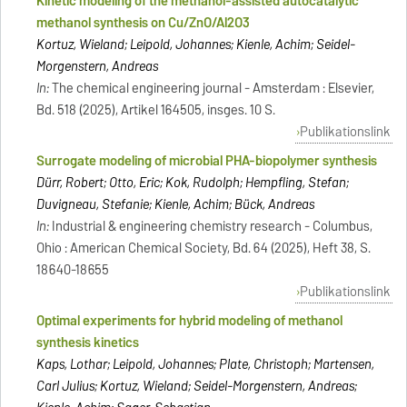
Kinetic modeling of the methanol-assisted autocatalytic
methanol synthesis on Cu/ZnO/Al2O3
Kortuz, Wieland; Leipold, Johannes; Kienle, Achim; Seidel-
Morgenstern, Andreas
In:
The chemical engineering journal - Amsterdam : Elsevier,
Bd. 518 (2025), Artikel 164505, insges. 10 S.
Publikationslink
Surrogate modeling of microbial PHA-biopolymer synthesis
Dürr, Robert; Otto, Eric; Kok, Rudolph; Hempfling, Stefan;
Duvigneau, Stefanie; Kienle, Achim; Bück, Andreas
In:
Industrial & engineering chemistry research - Columbus,
Ohio : American Chemical Society, Bd. 64 (2025), Heft 38, S.
18640-18655
Publikationslink
Optimal experiments for hybrid modeling of methanol
synthesis kinetics
Kaps, Lothar; Leipold, Johannes; Plate, Christoph; Martensen,
Carl Julius; Kortuz, Wieland; Seidel-Morgenstern, Andreas;