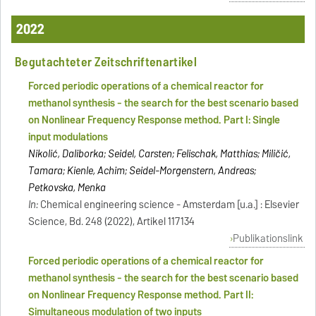
2022
Begutachteter Zeitschriftenartikel
Forced periodic operations of a chemical reactor for
methanol synthesis - the search for the best scenario based
on Nonlinear Frequency Response method. Part I: Single
input modulations
Nikolić, Daliborka; Seidel, Carsten; Felischak, Matthias; Miličić,
Tamara; Kienle, Achim; Seidel-Morgenstern, Andreas;
Petkovska, Menka
In:
Chemical engineering science - Amsterdam [u.a.] : Elsevier
Science, Bd. 248 (2022), Artikel 117134
Publikationslink
Forced periodic operations of a chemical reactor for
methanol synthesis - the search for the best scenario based
on Nonlinear Frequency Response method. Part II:
Simultaneous modulation of two inputs