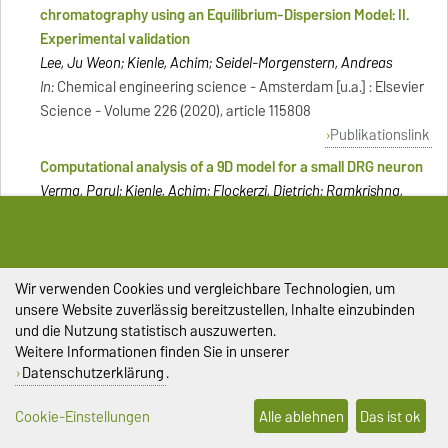
chromatography using an Equilibrium-Dispersion Model: II.
Experimental validation
Lee, Ju Weon; Kienle, Achim; Seidel-Morgenstern, Andreas
In:
Chemical engineering science - Amsterdam [u.a.] : Elsevier
Science - Volume 226 (2020), article 115808
Publikationslink
Computational analysis of a 9D model for a small DRG neuron
Verma, Parul; Kienle, Achim; Flockerzi, Dietrich; Ramkrishna,
Doraiswami
In:
Journal of computational neuroscience - Dordrecht [u.a.] :
Springer Science + Business Media B.V, Bd. 48 (2020), S. 429-
444
Wir verwenden Cookies und vergleichbare Technologien, um
unsere Website zuverlässig bereitzustellen, Inhalte einzubinden
Publikationslink
und die Nutzung statistisch auszuwerten.
Examining sodium and potassium channel conductances
Weitere Informationen finden Sie in unserer
involved in hyperexcitability of chemotherapy-induced
Datenschutzerklärung
.
peripheral neuropathy - a mathematical and cell culture-
based study
Cookie-Einstellungen
Alle ablehnen
Das ist ok
Verma, Parul; Eaton, Muriel; Kienle, Achim; Flockerzi, Dietrich;