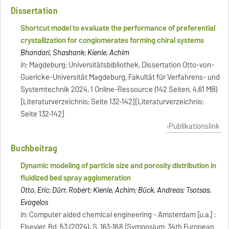
Dissertation
Shortcut model to evaluate the performance of preferential
crystallization for conglomerates forming chiral systems
Bhandari, Shashank; Kienle, Achim
In:
Magdeburg: Universitätsbibliothek, Dissertation Otto-von-
Guericke-Universität Magdeburg, Fakultät für Verfahrens- und
Systemtechnik 2024, 1 Online-Ressource (142 Seiten, 4,61 MB)
[Literaturverzeichnis: Seite 132-142][Literaturverzeichnis:
Seite 132-142]
Publikationslink
Buchbeitrag
Dynamic modeling of particle size and porosity distribution in
fluidized bed spray agglomeration
Otto, Eric; Dürr, Robert; Kienle, Achim; Bück, Andreas; Tsotsas,
Evagelos
In:
Computer aided chemical engineering - Amsterdam [u.a.] :
Elsevier, Bd. 53 (2024), S. 163-168 [Symposium: 34th European