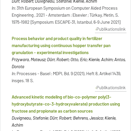
Dürr, Robert; Duvigneau, Stefanie; Kienle, Achim
In:
31th European Symposium on Computer Aided Process
Engineering , 2021 - Amsterdam : Elsevier ; Türkay, Metin, S.
1975-1982 [Symposium: ESCAPE-31, Istanbul, 6-9 June 2021]
Publikationslink
Process behavior and product quality in fertilizer
manufacturing using continuous hopper transfer pan
granulation - experimental investigations
Przywara, Mateusz; Dürr, Robert; Otto, Eric; Kienle, Achim; Antos,
Dorota
In:
Processes - Basel : MDPI, Bd. 9 (2021), Heft 8, Artikel 1439,
insges. 18 S.
Publikationslink
Advanced kinetic modeling of bio-co-polymer poly(3-
hydroxybutyrate-co-3-hydroxyvalerate) production using
fructose and propionate as carbon sources
Duvigneau, Stefanie; Dürr, Robert; Behrens, Jessica; Kienle,
Achim