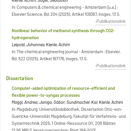
Kienle, Achim; Sager, Sebastian
In:
Computers & chemical engineering - Amsterdam [u.a.] :
Elsevier Science, Bd. 204 (2025), Artikel 109387, insges. 13 S.
Publikationslink
Nonlinear behavior of methanol synthesis through CO2-
hydrogenation
Leipold, Johannes; Kienle, Achim
In:
The chemical engineering journal - Amsterdam : Elsevier,
Bd. 522 (2025), Artikel 167176, insges. 13 S.
Publikationslink
Dissertation
Computer-aided optimization of resource-efficient and
flexible power-to-syngas processes
Maggi, Andrea; Janiga, Gábor; Sundmacher, Kai; Kienle, Achim
In:
Magdeburg: Universitätsbibliothek, Dissertation Otto-von-
Guericke-Universität Magdeburg, Fakultät für Verfahrens- und
Systemtechnik 2025, 1 Online-Ressource (XI, 208 Blätter,
12,95 MB) [Literaturverzeichnis: Blatt 186-200]