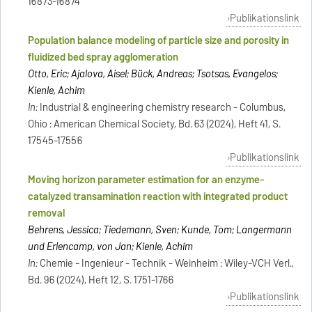
16873-16874
Publikationslink
Population balance modeling of particle size and porosity in
fluidized bed spray agglomeration
Otto, Eric; Ajalova, Aisel; Bück, Andreas; Tsotsas, Evangelos;
Kienle, Achim
In:
Industrial & engineering chemistry research - Columbus,
Ohio : American Chemical Society, Bd. 63 (2024), Heft 41, S.
17545-17556
Publikationslink
Moving horizon parameter estimation for an enzyme‐
catalyzed transamination reaction with integrated product
removal
Behrens, Jessica; Tiedemann, Sven; Kunde, Tom; Langermann
und Erlencamp, von Jan; Kienle, Achim
In:
Chemie - Ingenieur - Technik - Weinheim : Wiley-VCH Verl.,
Bd. 96 (2024), Heft 12, S. 1751-1766
Publikationslink