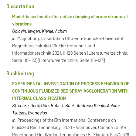
Dissertation
Model-based control for active damping of crane structural
vibrations
Golovin, Ievgen; Kienle, Achim
In:
Magdeburg, Dissertation Otto-von-Guericke-Universität
Magdeburg, Fakultät für Elektrotechnik und
Informationstechnik 2021, ii, 129 Seiten [Literaturverzeichnis:
Seite 115-123][Literaturverzeichnis: Seite 115-123]
Buchbeitrag
EXPERIMENTAL INVESTIGATION OF PROCESS BEHAVIOUR OF
CONTINUOUS FLUIDIZED BED SPRAY AGGLOMERATION WITH
INTERNAL CLASSIFICATION
Strenzke, Gerd; Dürr, Robert; Bück, Andreas; Kienle, Achim;
Tsotsas, Evangelos
In:
Proceedings of the13th International Conference on
Fluidized Bed Technology , 2021 - Vancouver, Canada : GLAB
Reactor and Fluidization Technologies ; Bi, Xiaotao, S. 374-379