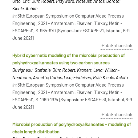
Otto, Eric; Dürr, Robert; Przywara, Mateusz; Antos, Dorota;
Kienle, Achim
In:
31th European Symposium on Computer Aided Process
Engineering , 2021 - Amsterdam : Elsevier ; Türkay, Metin -
ESCAPE-31, S. 965-970 [Symposium: ESCAPE-31, Istanbul, 6-9
June 2021]
Publikationslink
Hybrid cybernetic modeling of the microbial production of
polyhydroxyalkanoates using two carbon sources
Duvigneau, Stefanie; Dürr, Robert; Kranert, Lena; Wilisch-
Neumann, Annette; Carius, Lisa; Findeisen, Rolf; Kienle, Achim
In:
31th European Symposium on Computer Aided Process
Engineering , 2021 - Amsterdam : Elsevier ; Türkay, Metin -
ESCAPE-31, S. 1969-1974 [Symposium: ESCAPE-31, Istanbul, 6-9
June 2021]
Publikationslink
Microbial production of polyhydroxyalkanoates - modeling of
chain length distribution