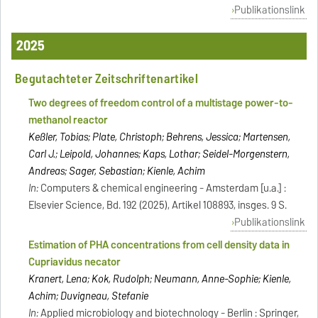
Publikationslink
2025
Begutachteter Zeitschriftenartikel
Two degrees of freedom control of a multistage power-to-
methanol reactor
Keßler, Tobias; Plate, Christoph; Behrens, Jessica; Martensen,
Carl J.; Leipold, Johannes; Kaps, Lothar; Seidel-Morgenstern,
Andreas; Sager, Sebastian; Kienle, Achim
In:
Computers & chemical engineering - Amsterdam [u.a.] :
Elsevier Science, Bd. 192 (2025), Artikel 108893, insges. 9 S.
Publikationslink
Estimation of PHA concentrations from cell density data in
Cupriavidus necator
Kranert, Lena; Kok, Rudolph; Neumann, Anne-Sophie; Kienle,
Achim; Duvigneau, Stefanie
In:
Applied microbiology and biotechnology - Berlin : Springer,