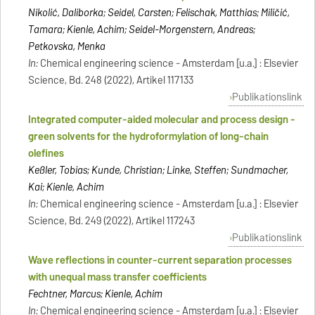
Nikolić, Daliborka; Seidel, Carsten; Felischak, Matthias; Miličić,
Tamara; Kienle, Achim; Seidel-Morgenstern, Andreas;
Petkovska, Menka
In:
Chemical engineering science - Amsterdam [u.a.] : Elsevier
Science, Bd. 248 (2022), Artikel 117133
Publikationslink
Integrated computer-aided molecular and process design -
green solvents for the hydroformylation of long-chain
olefines
Keßler, Tobias; Kunde, Christian; Linke, Steffen; Sundmacher,
Kai; Kienle, Achim
In:
Chemical engineering science - Amsterdam [u.a.] : Elsevier
Science, Bd. 249 (2022), Artikel 117243
Publikationslink
Wave reflections in counter-current separation processes
with unequal mass transfer coefficients
Fechtner, Marcus; Kienle, Achim
In:
Chemical engineering science - Amsterdam [u.a.] : Elsevier