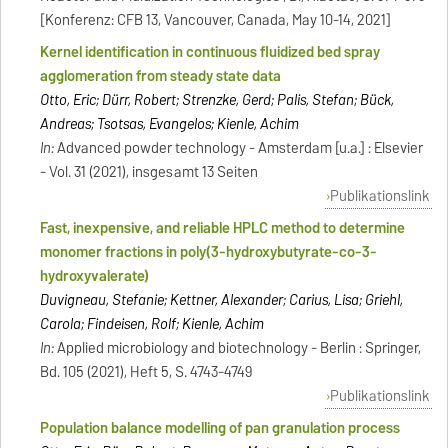
[Konferenz: CFB 13, Vancouver, Canada, May 10-14, 2021]
Kernel identification in continuous fluidized bed spray
agglomeration from steady state data
Otto, Eric; Dürr, Robert; Strenzke, Gerd; Palis, Stefan; Bück,
Andreas; Tsotsas, Evangelos; Kienle, Achim
In:
Advanced powder technology - Amsterdam [u.a.] : Elsevier
- Vol. 31 (2021), insgesamt 13 Seiten
Publikationslink
Fast, inexpensive, and reliable HPLC method to determine
monomer fractions in poly(3-hydroxybutyrate-co-3-
hydroxyvalerate)
Duvigneau, Stefanie; Kettner, Alexander; Carius, Lisa; Griehl,
Carola; Findeisen, Rolf; Kienle, Achim
In:
Applied microbiology and biotechnology - Berlin : Springer,
Bd. 105 (2021), Heft 5, S. 4743-4749
Publikationslink
Population balance modelling of pan granulation process