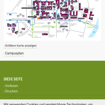
Größere Karte anzeigen
Campusplan
DIESE SEITE
Vorlesen
Drucken
Impressum
Wir verwenden Cookies und vergleichbare Technologien, um