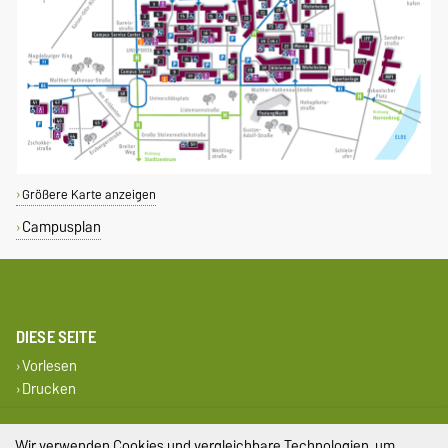
Größere Karte anzeigen
Campusplan
DIESE SEITE
Vorlesen
Drucken
Impressum
Wir verwenden Cookies und vergleichbare Technologien, um