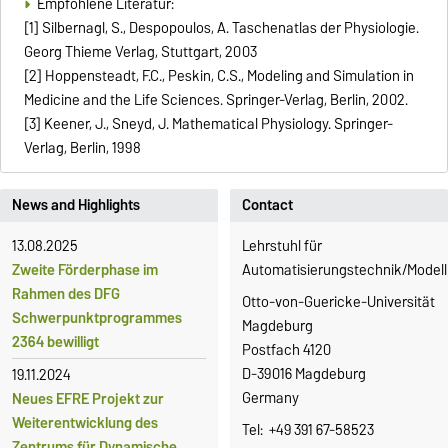
Empfohlene Literatur:
[1] Silbernagl, S., Despopoulos, A. Taschenatlas der Physiologie.
Georg Thieme Verlag, Stuttgart, 2003
[2] Hoppensteadt, F.C., Peskin, C.S., Modeling and Simulation in
Medicine and the Life Sciences. Springer-Verlag, Berlin, 2002.
[3] Keener, J., Sneyd, J. Mathematical Physiology. Springer-
Verlag, Berlin, 1998
News and Highlights
Contact
13.08.2025
Lehrstuhl für
Zweite Förderphase im
Automatisierungstechnik/Modell
Rahmen des DFG
Otto-von-Guericke-Universität
Schwerpunktprogrammes
Magdeburg
2364 bewilligt
Postfach 4120
D-39016 Magdeburg
19.11.2024
Germany
Neues EFRE Projekt zur
Weiterentwicklung des
Tel: +49 391 67-58523
Zentrums für Dynamische