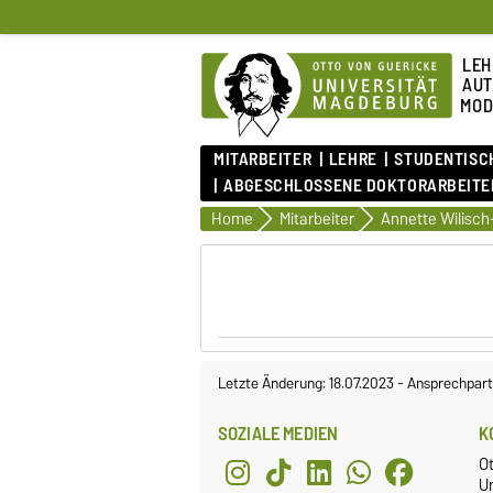
LEH
AUT
MOD
MITARBEITER
LEHRE
STUDENTISCH
ABGESCHLOSSENE DOKTORARBEITEN
Home
Mitarbeiter
Annette Wilisc
Letzte Änderung: 18.07.2023
-
Ansprechpart
SOZIALE MEDIEN
K
O
U