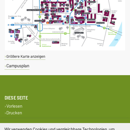
Größere Karte anzeigen
Campusplan
DIESE SEITE
Vorlesen
Drucken
Impressum
Wir verwenden Cookies und vergleichbare Technologien, um